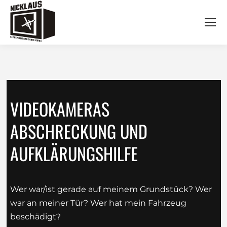
VIDEOKAMERAS
ABSCHRECKUNG UND
AUFKLÄRUNGSHILFE
Wer war/ist gerade auf meinem Grundstück? Wer
war an meiner Tür? Wer hat mein Fahrzeug
beschädigt?