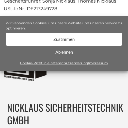
Geschäftsführer: Sonja Nicklaus, Thomas Nicklaus
USt-IdNr.: DE213249728
Wir verwenden Cookies, um unsere Website und unseren Service zu
optimieren.
Zustimmen
Ablehnen
Cookie-Richtlinie
Datenschutzerklärung
Impressum
NICKLAUS SICHERHEITSTECHNIK
GMBH